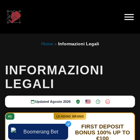
Home
»
Informazioni Legali
INFORMAZIONI
LEGALI
Updated Agosto 2026
18+
#1
LEADING BRAND
FIRST DEPOSIT
BONUS 100% UP TO
€100