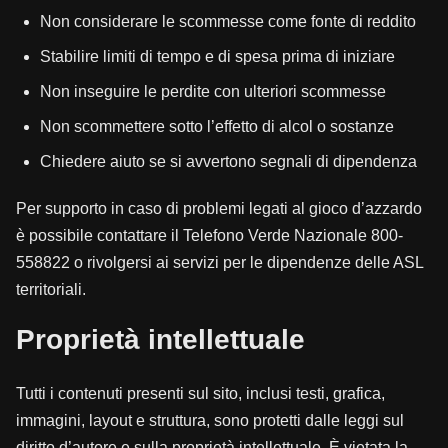
Non considerare le scommesse come fonte di reddito
Stabilire limiti di tempo e di spesa prima di iniziare
Non inseguire le perdite con ulteriori scommesse
Non scommettere sotto l’effetto di alcol o sostanze
Chiedere aiuto se si avvertono segnali di dipendenza
Per supporto in caso di problemi legati al gioco d’azzardo
è possibile contattare il Telefono Verde Nazionale 800-
558822 o rivolgersi ai servizi per le dipendenze delle ASL
territoriali.
Proprietà intellettuale
Tutti i contenuti presenti sul sito, inclusi testi, grafica,
immagini, layout e struttura, sono protetti dalle leggi sul
diritto d’autore e sulla proprietà intellettuale. È vietata la