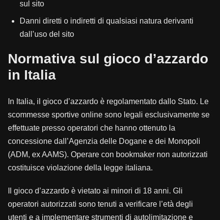
sul sito
Danni diretti o indiretti di qualsiasi natura derivanti
dall’uso del sito
Normativa sul gioco d’azzardo
in Italia
In Italia, il gioco d’azzardo è regolamentato dallo Stato. Le
scommesse sportive online sono legali esclusivamente se
effettuate presso operatori che hanno ottenuto la
concessione dall’Agenzia delle Dogane e dei Monopoli
(ADM, ex AAMS). Operare con bookmaker non autorizzati
costituisce violazione della legge italiana.
Il gioco d’azzardo è vietato ai minori di 18 anni. Gli
operatori autorizzati sono tenuti a verificare l’età degli
utenti e a implementare strumenti di autolimitazione e