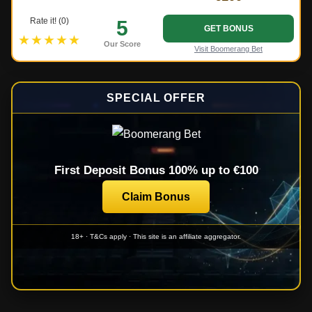
Rate it! (0)
5
GET BONUS
★★★★★
Our Score
Visit Boomerang Bet
SPECIAL OFFER
First Deposit Bonus 100% up to €100
Claim Bonus
18+ · T&Cs apply · This site is an affiliate aggregator.