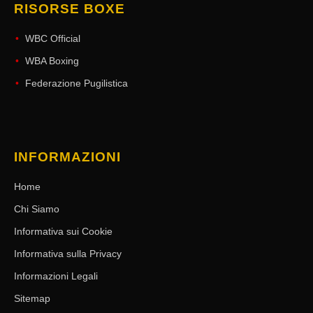
RISORSE BOXE
WBC Official
WBA Boxing
Federazione Pugilistica
INFORMAZIONI
Home
Chi Siamo
Informativa sui Cookie
Informativa sulla Privacy
Informazioni Legali
Sitemap