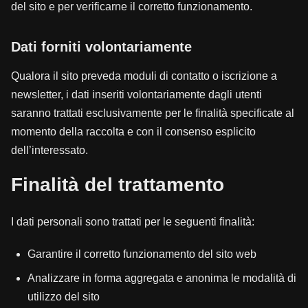
del sito e per verificarne il corretto funzionamento.
Dati forniti volontariamente
Qualora il sito preveda moduli di contatto o iscrizione a
newsletter, i dati inseriti volontariamente dagli utenti
saranno trattati esclusivamente per le finalità specificate al
momento della raccolta e con il consenso esplicito
dell’interessato.
Finalità del trattamento
I dati personali sono trattati per le seguenti finalità:
Garantire il corretto funzionamento del sito web
Analizzare in forma aggregata e anonima le modalità di
utilizzo del sito