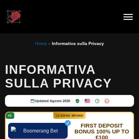
Home
»
Informativa sulla Privacy
INFORMATIVA
SULLA PRIVACY
Updated Agosto 2026
18+
#1
LEADING BRAND
FIRST DEPOSIT
BONUS 100% UP TO
€100