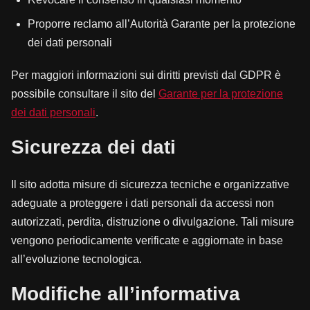
Proporre reclamo all’Autorità Garante per la protezione
dei dati personali
Per maggiori informazioni sui diritti previsti dal GDPR è
possibile consultare il sito del
Garante per la protezione
dei dati personali
.
Sicurezza dei dati
Il sito adotta misure di sicurezza tecniche e organizzative
adeguate a proteggere i dati personali da accessi non
autorizzati, perdita, distruzione o divulgazione. Tali misure
vengono periodicamente verificate e aggiornate in base
all’evoluzione tecnologica.
Modifiche all’informativa