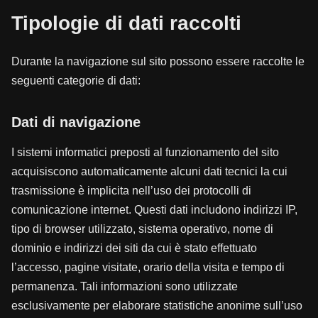
Tipologie di dati raccolti
Durante la navigazione sul sito possono essere raccolte le
seguenti categorie di dati:
Dati di navigazione
I sistemi informatici preposti al funzionamento del sito
acquisiscono automaticamente alcuni dati tecnici la cui
trasmissione è implicita nell’uso dei protocolli di
comunicazione internet. Questi dati includono indirizzi IP,
tipo di browser utilizzato, sistema operativo, nome di
dominio e indirizzi dei siti da cui è stato effettuato
l’accesso, pagine visitate, orario della visita e tempo di
permanenza. Tali informazioni sono utilizzate
esclusivamente per elaborare statistiche anonime sull’uso