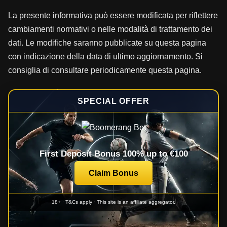
La presente informativa può essere modificata per riflettere
cambiamenti normativi o nelle modalità di trattamento dei
dati. Le modifiche saranno pubblicate su questa pagina
con indicazione della data di ultimo aggiornamento. Si
consiglia di consultare periodicamente questa pagina.
SPECIAL OFFER
First Deposit Bonus 100% up to €100
Claim Bonus
18+ · T&Cs apply · This site is an affiliate aggregator.