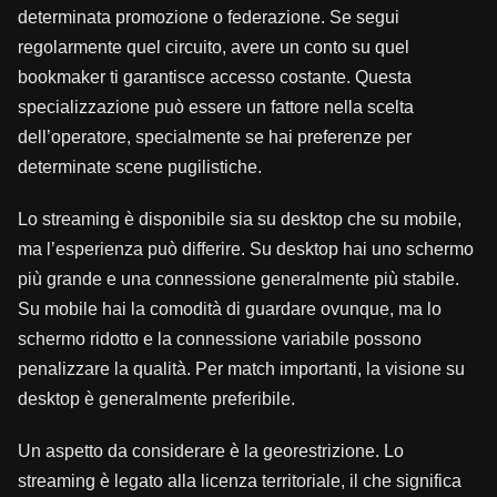
determinata promozione o federazione. Se segui
regolarmente quel circuito, avere un conto su quel
bookmaker ti garantisce accesso costante. Questa
specializzazione può essere un fattore nella scelta
dell’operatore, specialmente se hai preferenze per
determinate scene pugilistiche.
Lo streaming è disponibile sia su desktop che su mobile,
ma l’esperienza può differire. Su desktop hai uno schermo
più grande e una connessione generalmente più stabile.
Su mobile hai la comodità di guardare ovunque, ma lo
schermo ridotto e la connessione variabile possono
penalizzare la qualità. Per match importanti, la visione su
desktop è generalmente preferibile.
Un aspetto da considerare è la georestrizione. Lo
streaming è legato alla licenza territoriale, il che significa