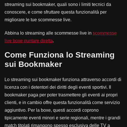
streaming sui bookmaker, quali sono i limiti tecnici da
conoscere, e come sfruttare questa funzionalità per
migliorare le tue scommesse live.
Abbina lo streaming alle scommesse live in
scommesse
live boxe puntare diretta
.
Come Funziona lo Streaming
sui Bookmaker
Lo streaming sui bookmaker funziona attraverso accordi di
licenza con i detentori dei diritti degli eventi sportivi. Il
bookmaker paga per poter trasmettere gli eventi ai propri
clienti, e in cambio offre questa funzionalità come servizio
aggiuntivo. Per la boxe, questi accordi coprono
tipicamente eventi minori e serie regionali, mentre i grandi
match titolati rimangono spesso esclusiva delle TV a