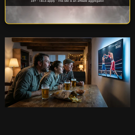
18+ · T&Cs apply · This site is an affiliate aggregator.