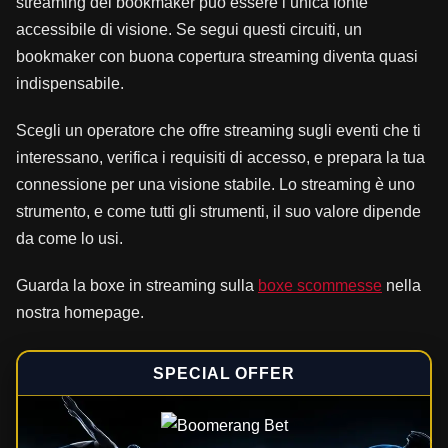
streaming dei bookmaker può essere l’unica fonte
accessibile di visione. Se segui questi circuiti, un
bookmaker con buona copertura streaming diventa quasi
indispensabile.
Scegli un operatore che offre streaming sugli eventi che ti
interessano, verifica i requisiti di accesso, e prepara la tua
connessione per una visione stabile. Lo streaming è uno
strumento, e come tutti gli strumenti, il suo valore dipende
da come lo usi.
Guarda la boxe in streaming sulla
boxe scommesse
nella
nostra homepage.
SPECIAL OFFER