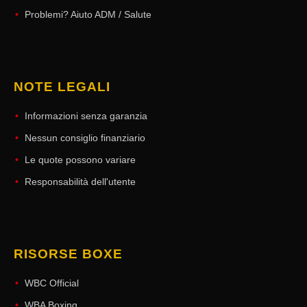
Problemi?
Aiuto ADM / Salute
NOTE LEGALI
Informazioni senza garanzia
Nessun consiglio finanziario
Le quote possono variare
Responsabilità dell'utente
RISORSE BOXE
WBC Official
WBA Boxing