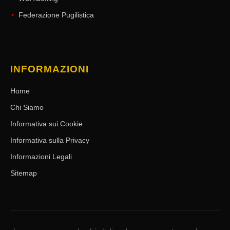
Federazione Pugilistica
INFORMAZIONI
Home
Chi Siamo
Informativa sui Cookie
Informativa sulla Privacy
Informazioni Legali
Sitemap