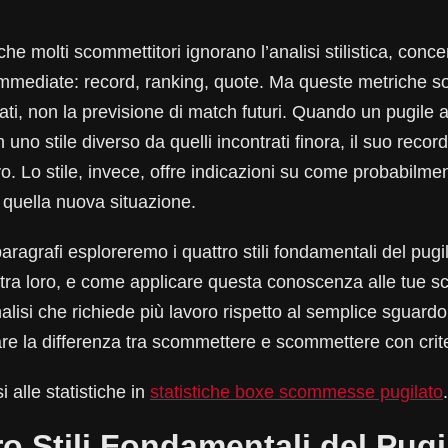
che molti scommettitori ignorano l’analisi stilistica, conc
mmediate: record, ranking, quote. Ma queste metriche son
ti, non la previsione di match futuri. Quando un pugile a
 uno stile diverso da quelli incontrati finora, il suo recor
o. Lo stile, invece, offre indicazioni su come probabilmen
 quella nuova situazione.
aragrafi esploreremo i quattro stili fondamentali del pug
 tra loro, e come applicare questa conoscenza alle tue
analisi che richiede più lavoro rispetto al semplice sguardo
re la differenza tra scommettere e scommettere con crite
i alle statistiche in
statistiche boxe scommesse pugilato
.
ro Stili Fondamentali del Pugi