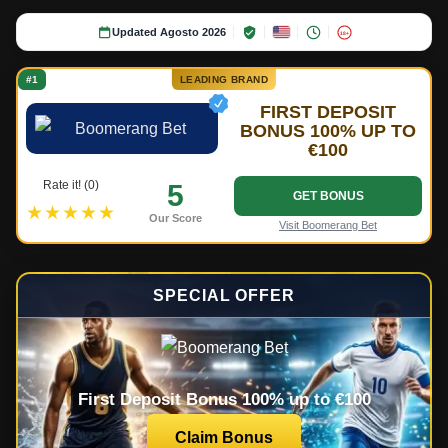
Updated Agosto 2026
18+
#1
LEADING BRAND
FIRST DEPOSIT
BONUS 100% UP TO
€100
Rate it! (0)
5
GET BONUS
★★★★★
Our Score
Visit Boomerang Bet
SPECIAL OFFER
First Deposit Bonus 100% up to €100
Claim Bonus