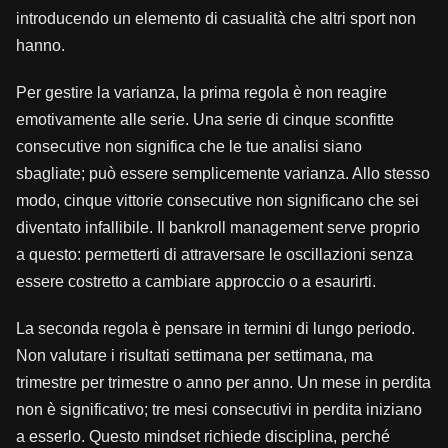
introducendo un elemento di casualità che altri sport non
hanno.
Per gestire la varianza, la prima regola è non reagire
emotivamente alle serie. Una serie di cinque sconfitte
consecutive non significa che le tue analisi siano
sbagliate; può essere semplicemente varianza. Allo stesso
modo, cinque vittorie consecutive non significano che sei
diventato infallibile. Il bankroll management serve proprio
a questo: permetterti di attraversare le oscillazioni senza
essere costretto a cambiare approccio o a esaurirti.
La seconda regola è pensare in termini di lungo periodo.
Non valutare i risultati settimana per settimana, ma
trimestre per trimestre o anno per anno. Un mese in perdita
non è significativo; tre mesi consecutivi in perdita iniziano
a esserlo. Questo mindset richiede disciplina, perché