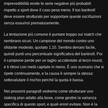
imprevedibilità rende le serie negative più probabili
rispetto a sport dove il caso pesa meno. Il tuo bankroll
deve essere strutturato per sopportare queste oscillazioni
senza esaurirsi prematuramente.
La tentazione più comune è puntare troppo sui match che
sembrano sicuri. Un campione del mondo contro uno
sfidante modesto, quotato 1.10. Sembra denaro facile,
quindi punti una percentuale significativa del bankroll. Poi
il campione perde per un taglio accidentale al terzo round,
e ti ritrovi con metà capitale in meno. È uno scenario che si
ripete continuamente, e la causa è sempre la stessa:
sottovalutare il rischio perché la quota è bassa.
Nei prossimi paragrafi vedremo come strutturare uno
staking plan adatto alla boxe, come gestire la varianza
specifica di questo sport, e quali errori evitare. Non è la