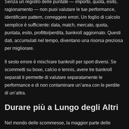
Senza un registro delle puntate — importo, quota, esito,
ragionamento — non puoi valutare le tue performance,
identificare pattern, correggere errori. Un foglio di calcolo
semplice è sufficiente: data, match, mercato, quota,
puntata, esito, profitto/perdita, bankroll aggiornato. Questi
dati, accumulati nel tempo, diventano una risorsa preziosa
per migliorare.
Il sesto errore è mischiare bankroll per sport diversi. Se
scommetti su boxe, calcio e tennis, avere tre bankroll
separati ti permette di valutare separatamente le
performance e di non contaminare un’area con le perdite
di un’altra.
Durare più a Lungo degli Altri
Nel mondo delle scommesse, la maggior parte delle