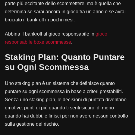
parte più eccitante dello scommettere, ma è quella che
determina se sarai ancora in gioco tra un anno o se avrai
bruciato il bankroll in pochi mesi.
Abbina il bankroll al gioco responsabile in
gioco
responsabile boxe scommesse
.
Staking Plan: Quanto Puntare
su Ogni Scommessa
Uno staking plan è un sistema che definisce quanto
puntare su ogni scommessa in base a criteri prestabiliti.
Senza uno staking plan, le decisioni di puntata diventano
emotive: punti di più quando ti senti sicuro, di meno
quando hai dubbi, e finisci per non avere nessun controllo
sulla gestione del rischio.