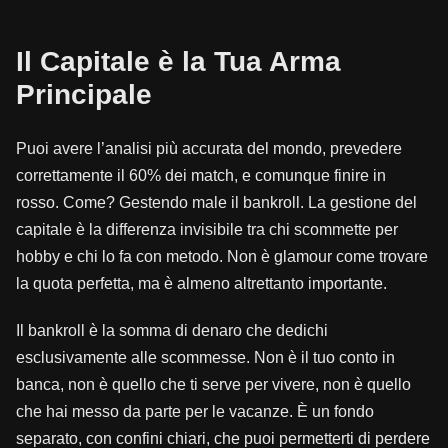
Il Capitale è la Tua Arma
Principale
Puoi avere l’analisi più accurata del mondo, prevedere
correttamente il 60% dei match, e comunque finire in
rosso. Come? Gestendo male il bankroll. La gestione del
capitale è la differenza invisibile tra chi scommette per
hobby e chi lo fa con metodo. Non è glamour come trovare
la quota perfetta, ma è almeno altrettanto importante.
Il bankroll è la somma di denaro che dedichi
esclusivamente alle scommesse. Non è il tuo conto in
banca, non è quello che ti serve per vivere, non è quello
che hai messo da parte per le vacanze. È un fondo
separato, con confini chiari, che puoi permetterti di perdere