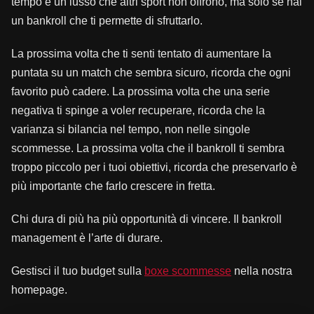
tempo è un lusso che altri sport non offrono, ma solo se hai
un bankroll che ti permette di sfruttarlo.
La prossima volta che ti senti tentato di aumentare la
puntata su un match che sembra sicuro, ricorda che ogni
favorito può cadere. La prossima volta che una serie
negativa ti spinge a voler recuperare, ricorda che la
varianza si bilancia nel tempo, non nelle singole
scommesse. La prossima volta che il bankroll ti sembra
troppo piccolo per i tuoi obiettivi, ricorda che preservarlo è
più importante che farlo crescere in fretta.
Chi dura di più ha più opportunità di vincere. Il bankroll
management è l’arte di durare.
Gestisci il tuo budget sulla
boxe scommesse
nella nostra
homepage.