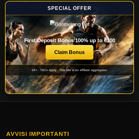
SPECIAL OFFER
First Deposit Bonus 100% up to €100
Claim Bonus
18+ · T&Cs apply · This site is an affiliate aggregator.
AVVISI IMPORTANTI